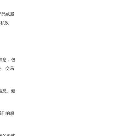
的产品或服
隐私政
息，包
、交易
息、健
们的服
的形式