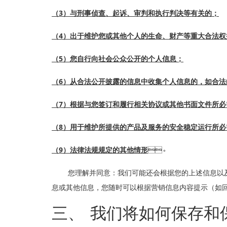
3
（
）与刑事侦查、起诉、审判和执行判决等有关的；
4
（
）出于维护您或其他个人的生命、财产等重大合法权
5
（
）您自行向社会公众公开的个人信息；
6
（
）从合法公开披露的信息中收集个人信息的，如合法
7
（
）根据与您签订和履行相关协议或其他书面文件所必需
8
（
）用于维护所提供的产品及服务的安全稳定运行所必需
9
（
）法律法规规定的其他情形
。
您理解并同意：我们可能还会根据您的上述信息以
息或其他信息，您随时可以根据营销信息内容提示（如
三、
我们将如何保存和保