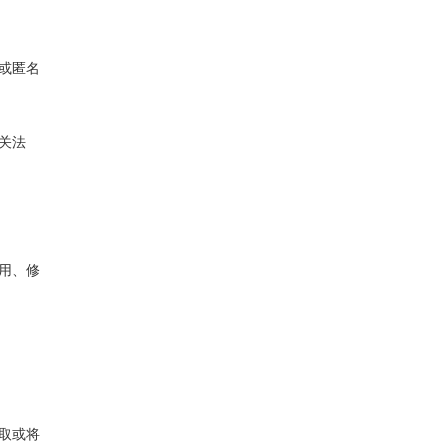
除或匿名
相关法
、修
采取或将