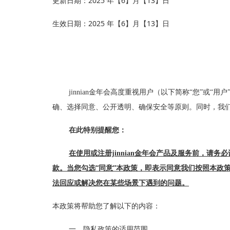
2025
6
13
更新日期：
年【
】月【
】日
2025
6
13
生效日期：
年【
】月【
】日
jinnian金年会高度重视用户（以下简称“您”或“用户”
确、选择同意、公开透明、确保安全等原则。同时，
在此特别提醒您：
在使用或注册jinnian金年会产品及服务前，请务
“
”
款。当您勾选
同意
本政策，即表示同意我们按照本政策
法回应或解决您在某些场景下遇到的问题。
本政策将帮助您了解以下的内容：
一、
隐私政策的适用范围