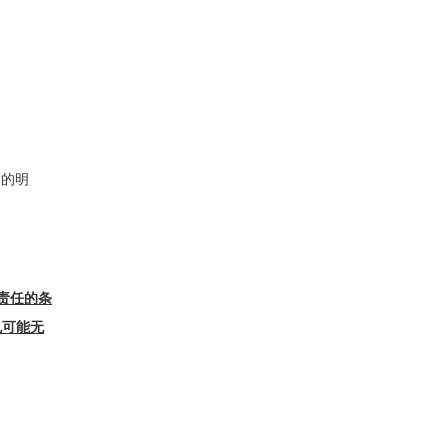
的明
任的条
也可能无